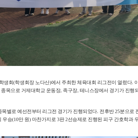
총학생회
(
학생회장 노다산
)
에서 주최한 체육대회 리그전이 열렸다
.
 종목으로 거제대학교 운동장
,
족구장
,
테니스장에서 경기가 진행
종목별로 예선전부터 리그전 경기가 진행되었다
.
전후반
25
분으로 
회 우승
(10
만 원
)
마찬가지로
3
판
2
선승제로 진행된 피구 간호학과 