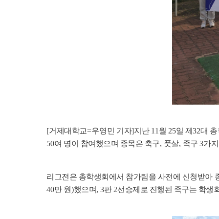
[
거제대학교
=우영민
기자
]
지난
11
월
25
일 제
32
대 
50
여 명이 참여했으며 종목은 축구
,
풋살
,
족구
3
가지
리그전은 총학생회에서 참가팀을 사전에 신청받아 
40
만 원
)
했으며
, 3
판
2
선승제로 진행된 족구는 학생