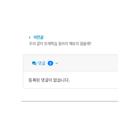
이전글
navigate_before
우리 같이 또래학습 동아리 해보지 않을래?
댓글
0
question_answer
keyboard_arrow_down
등록된 댓글이 없습니다.