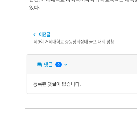
있다
.
이전글
navigate_before
제9회 거제대학교 총동창회장배 골프 대회 성황
댓글
0
question_answer
keyboard_arrow_down
등록된 댓글이 없습니다.