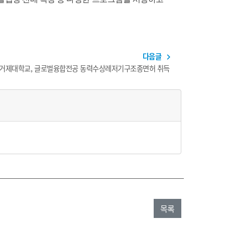
다음글
navigate_next
거제대학교, 글로벌융합전공 동력수상레저기구조종면허 취득
목록