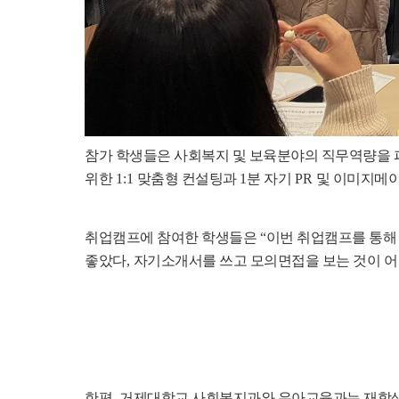
참가 학생들은 사회복지 및 보육분야의 직무역량을 
위한
1:1
맞춤형 컨설팅과
1
분 자기
PR
및 이미지메
취업캠프에 참여한 학생들은
“
이번 취업캠프를 통해
좋았다
,
자기소개서를 쓰고 모의면접을 보는 것이 
한편
,
거제대학교 사회복지과와 유아교육과는 재학생들