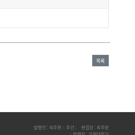
목록
발행인 :
옥주현
주간 :
편집장 :
옥주현
발행처 :
거제대학교