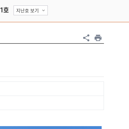
01호
share
print