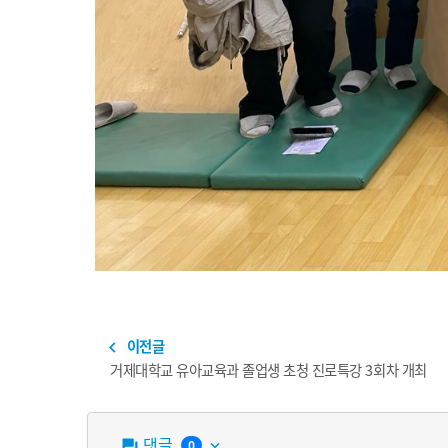
이전글
navigate_before
거제대학교 유아교육과 졸업생 초청 진로특강 3회차 개최
댓글
0
question_answer
keyboard_arrow_down