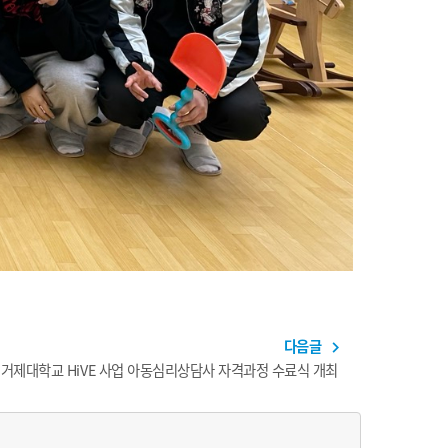
다음글
navigate_next
거제대학교 HiVE 사업 아동심리상담사 자격과정 수료식 개최