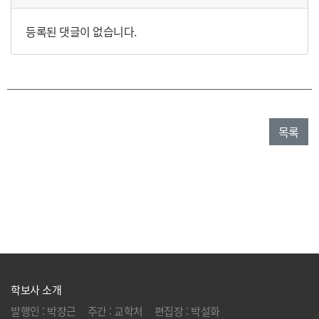
등록된 댓글이 없습니다.
목록
학보사 소개
발행인 :
박장근
주간 :
교학처
편집장 :
박설화