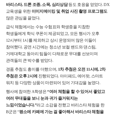
바리스타
,
드론 조종
,
소목
,
심리상담
등도 호응을 얻었다
. DX
교육생을 위한
이미지메이킹 및 취업 사진 촬영 프로그램도
많은 관심을 끌었다
.
급식 체험에서는 수능 수험표와 학생증을 지참한
학생들에게 학식 쿠폰이 제공되었고
,
모든 행사가 오후
12
시부터
1
시를 제외하고 상시 운영되어 많은 이들이
참여했다
.
공연 시간에는 청소년 보컬 밴드와 댄스팀
,
거제대학교 동아리 팀들이 다채로운 무대를 선보이며
관객들의 큰 박수를 받았다
.
경품 추첨도 흥미를 더했으며
,
1
차 추첨은 오전
11
시에
, 2
차
추첨은 오후
2
시에
진행되었다
.
아이패드
,
에어팟
,
스마트
워치 등 다양한 상품이 마련되어 있어 기대감을 높였다
.
행사에 참여한
A
학생은
“
여러 체험을 할 수 있어서 좋았고
여러 무대들을 보니 눈과 귀가 즐거워지는
느낌이었습니다
.”
라고 소감을 전했고 바리스타 체험을 한
B
군은
“
평소에 카페에 가는 걸 좋아해서 바리스타 체험을