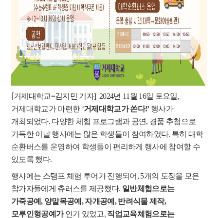
[
거제대학교
=
김지민 기자
]
2024
년
11
월
16
일 토요일
,
거제대학교가 마련한
‘
거제대학교가 쏜다
!’
행사가
개최되었다
.
다양한 체험 프로그램과 공연
,
경품 추첨으로
가득한 이날 행사에는 많은 학생들이 참여하였다
.
특히 대학
순환버스를 운영하여 학생들이 편리하게 행사에 참여할 수
있도록 했다
.
행사에는 스탬프 체험 투어가 진행되어
, 5
개의 도장을 모은
참가자들에게 츄러스를 제공했다
.
일반체험으로는
가죽공예
,
양말목공예
,
자개공예
,
반려식물 제작
,
모루인형공예가
인기 있었고
,
직업교육체험으로는