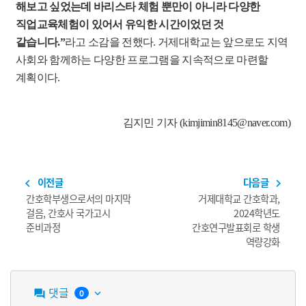
해보고 싶었는데 바리스타 체험 뿐만이 아니라 다양한
직업교육체험이 있어서 유익한 시간이었던 것
같습니다
.”
라고 소감을 전했다
.
거제대학교는 앞으로도 지역
사회와 함께하는 다양한 프로그램을 지속적으로 마련할
계획이다
.
김지민 기자
(kimjimin8145@naver.com)
이전글
다음글
navigate_before
navigate_next
간호학부생으로서의 마지막
거제대학교 간호학과,
걸음, 간호사 국가고시
2024학년도
준비과정
간호연구발표회로 학생
역량강화
댓글
0
question_answer
keyboard_arrow_down