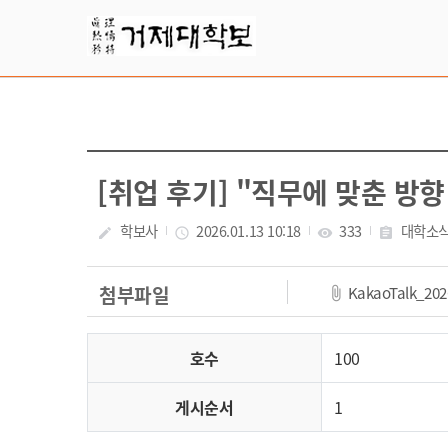
Skip Menu
[취업 후기] "직무에 맞춘 방
학보사
2026.01.13 10:18
333
대학소
create
access_time
visibility
assignment
KakaoTalk_202
첨부파일
호수
100
게시순서
1