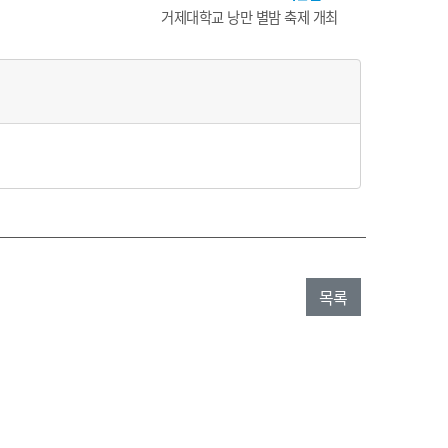
거제대학교 낭만 별밤 축제 개최
목록