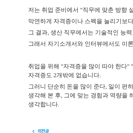
저는 취업 준비에서
"
직무에 맞춘 방향 
막연하게 자격증이나 스펙을 늘리기보다
그 결과
,
생산 직무에서는 기술적인 능력
그래서 자기소개서와 인터뷰에서도 이론
취업을 위해
"
자격증을 많이 따야 한다
" 
자격증도
2
개밖에 없습니다
.
그러니 단순히 돈을 많이 준다
,
일이 편하
생각해 본 후
,
그에 맞는 경험과 역량을 
생각합니다
.
이전글
navigate_before