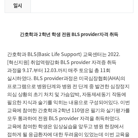
일시
2
BLS provider
간호학과
학년 학생 전원
자격 취득
BLS(Basic Life Support)
2022.
간호학과
교육센터는
[
]
BLS provider
혁신지원
취업역량강화
자격증 취득
9.17.
12.03.
11
과정을
부터
까지 매주 토요일 총
회
. BLS provider
(AHA)
실시하였다
과정은 미국심장협회
의
프로그램으로 병원단계와 병원 전 단계 중 발견한 심장정지
,
의심 상황의 초기 처치 및 가슴압박
자동제세동기 작동에
.
필요한 지식과 술기를 익히는 내용으로 구성되어있다
이번
2
110
교육에 참여한 간호학과
학년
명은 필기와 실기평가를
BLS provider
.
모두 통과하여 전원
자격을 취득하였다
교육에 참여한 학생은 임상실습을 앞두고 병원 현장에서
접하게 될 응급환자에 대한 두려움이 있었는데 이번 교육을