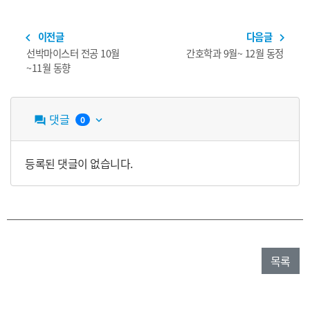
이전글
다음글
navigate_before
navigate_next
선박마이스터 전공 10월
간호학과 9월~ 12월 동정
~11월 동향
댓글
0
question_answer
keyboard_arrow_down
등록된 댓글이 없습니다.
목록